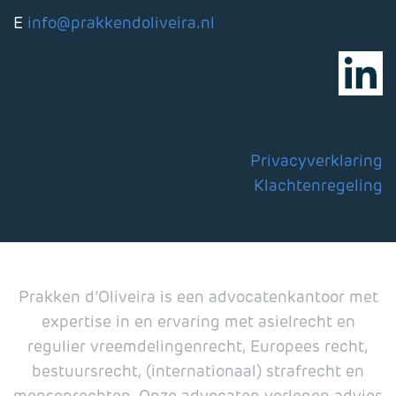
E
info@prakkendoliveira.nl
Privacyverklaring
Klachtenregeling
Prakken d’Oliveira is een advocatenkantoor met
expertise in en ervaring met asielrecht en
regulier vreemdelingenrecht, Europees recht,
bestuursrecht, (internationaal) strafrecht en
mensenrechten. Onze advocaten verlenen advies