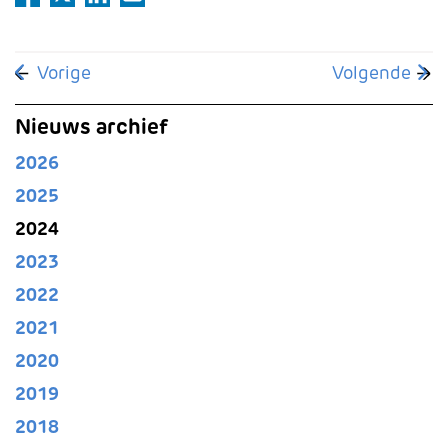
Vorig artikel: College van Beroep wijst klacht Ja
Volgende art
Vorige
Volgende
Nieuws archief
2026
2025
2024
2023
2022
2021
2020
2019
2018