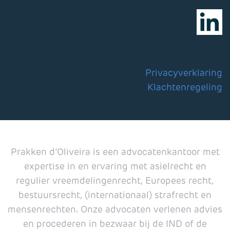
Privacyverklaring
Klachtenregeling
Prakken d’Oliveira is een advocatenkantoor met
expertise in en ervaring met asielrecht en
regulier vreemdelingenrecht, Europees recht,
bestuursrecht, (internationaal) strafrecht en
mensenrechten. Onze advocaten verlenen advies
en procederen in bezwaar bij de IND of de