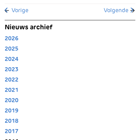
Vorig artikel: Blijdschap en opluchting over veroor
Volgende arti
Vorige
Volgende
Nieuws archief
2026
2025
2024
2023
2022
2021
2020
2019
2018
2017