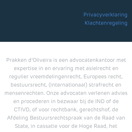
Privacyverklaring
Klachtenregeling
Prakken d’Oliveira is een advocatenkantoor met
expertise in en ervaring met asielrecht en
regulier vreemdelingenrecht, Europees recht,
bestuursrecht, (internationaal) strafrecht en
mensenrechten. Onze advocaten verlenen advies
en procederen in bezwaar bij de IND of de
CTIVD, of voor rechtbank, gerechtshof, de
Afdeling Bestuursrechtspraak van de Raad van
State, in cassatie voor de Hoge Raad, het