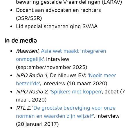
bewaring gestelde Vreemdelingen (LARAV)
Docent aan advocaten en rechters
(OSR/SSR)
Lid specialistenvereniging SVMA
In de media
Maarten!,
Asielwet maakt integreren
onmogelijk
', interview
(september/november 2025)
NPO Radio 1
, De Nieuws BV: '
Nooit meer
hetzelfde
', interview (10 maart 2020)
NPO Radio 2
, '
Spijkers met koppen
', debat (7
maart 2020)
RTL Z
, '
De grootste bedreiging voor onze
normen en waarden zijn wijzelf
', interview
(20 januari 2017)