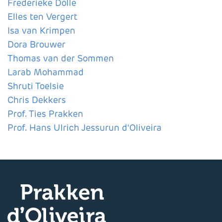
Frederieke Dölle
Elles ten Vergert
Isa van Krimpen
Dora Brouwer
Thomas van der Sommen
Larab Mohammad
Shruti Toelsie
Chris Dekkers
Prof. Ties Prakken
Prof. Hans Ulrich Jessurun d'Oliveira