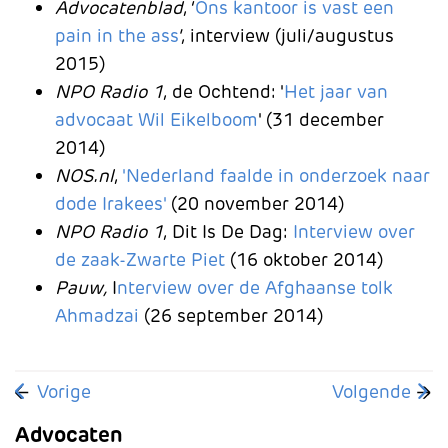
Advocatenblad
, ‘
Ons kantoor is vast een
pain in the ass
’, interview (juli/augustus
2015)
NPO Radio 1
, de Ochtend: '
Het jaar van
advocaat Wil Eikelboom
' (31 december
2014)
NOS.nl
,
'Nederland faalde in onderzoek naar
dode Irakees'
(20 november 2014)
NPO Radio 1
, Dit Is De Dag:
Interview over
de zaak-Zwarte Piet
(16 oktober 2014)
Pauw,
I
nterview over de Afghaanse tolk
Ahmadzai
(26 september 2014)
Vorig artikel: Marieke van Eik
Volgende arti
Vorige
Volgende
Advocaten