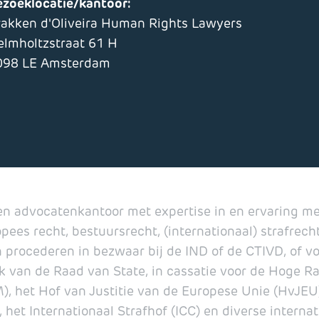
ezoeklocatie/kantoor:
rakken d'Oliveira Human Rights Lawyers
elmholtzstraat 61 H
098 LE Amsterdam
een advocatenkantoor met expertise in en ervaring met
pees recht, bestuursrecht, (internationaal) strafrec
 procederen in bezwaar bij de IND of de CTIVD, of vo
 van de Raad van State, in cassatie voor de Hoge R
 het Hof van Justitie van de Europese Unie (HvJEU
 het Internationaal Strafhof (ICC) en diverse internat