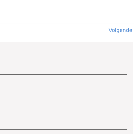
se
Volgende 
Volgende