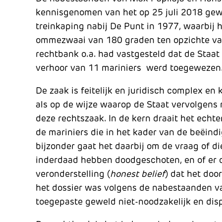
kennisgenomen van het op 25 juli 2018 ge
treinkaping nabij De Punt in 1977, waarbij 
ommezwaai van 180 graden ten opzichte van
rechtbank o.a. had vastgesteld dat de Staa
verhoor van 11 mariniers werd toegewezen
De zaak is feitelijk en juridisch complex en 
als op de wijze waarop de Staat vervolgens
deze rechtszaak. In de kern draait het ech
de mariniers die in het kader van de beëind
bijzonder gaat het daarbij om de vraag of d
inderdaad hebben doodgeschoten, en of er 
veronderstelling (
honest belief
) dat het doo
het dossier was volgens de nabestaanden v
toegepaste geweld niet-noodzakelijk en dis