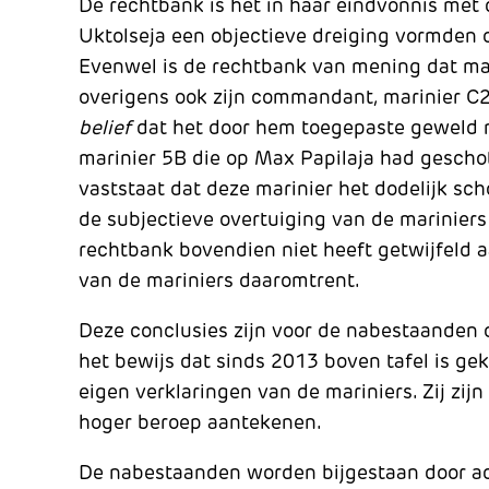
De rechtbank is het in haar eindvonnis me
Uktolseja een objectieve dreiging vormden
Evenwel is de rechtbank van mening dat ma
overigens ook zijn commandant, marinier C
belief
dat het door hem toegepaste geweld n
marinier 5B die op Max Papilaja had geschot
vaststaat dat deze marinier het dodelijk sc
de subjectieve overtuiging van de mariniers
rechtbank bovendien niet heeft getwijfeld 
van de mariniers daaromtrent.
Deze conclusies zijn voor de nabestaanden onb
het bewijs dat sinds 2013 boven tafel is gek
eigen verklaringen van de mariniers. Zij zij
hoger beroep aantekenen.
De nabestaanden worden bijgestaan door 