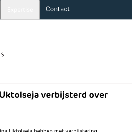
Contact
Expertise
ver: Nieuws
Uktolseja verbijsterd over
na Uktolseja hebben met verbijstering