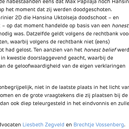
t de nabestaanden eens dat Max Papilaja noch Hansi
 op het moment dat zij werden doodgeschoten.
rinier 2D die Hansina Uktolseja doodschoot – en
2 – op dat moment handelde op basis van een
honest
odig was. Datzelfde geldt volgens de rechtbank voo
en, waarbij volgens de rechtbank niet (eens)
hot had gelost. Ten aanzien van het
honest belief
wer
 in kwestie doorslaggevend geacht, waarbij de
aan de geloofwaardigheid van de eigen verklaringen
egrijpelijk, niet in de laatste plaats in het licht va
omen en de grote vraagtekens die zij plaatsen bij de
n dan ook diep teleurgesteld in het eindvonnis en zull
advocaten
Liesbeth Zegveld
en
Brechtje Vossenberg
.