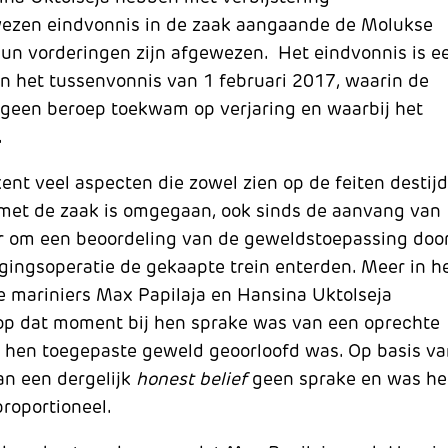
wezen eindvonnis in de zaak aangaande de Molukse
hun vorderingen zijn afgewezen. Het eindvonnis is e
 het tussenvonnis van 1 februari 2017, waarin de
t geen beroep toekwam op verjaring en waarbij het
.
kent veel aspecten die zowel zien op de feiten destij
 met de zaak is omgegaan, ook sinds de aanvang van
ter om een beoordeling van de geweldstoepassing doo
igingsoperatie de gekaapte trein enterden. Meer in h
ie mariniers Max Papilaja en Hansina Uktolseja
op dat moment bij hen sprake was van een oprechte
r hen toegepaste geweld geoorloofd was. Op basis v
an een dergelijk
honest belief
geen sprake en was he
proportioneel.