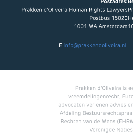
Postadres:
B
Prakken d'Oliveira Human Rights Lawyers
P
Postbus 15020
H
1001 MA Amsterdam
1
E
info@prakkendoliveira.nl
Prakken d’Oliveira is 
vreemdelingenrecht, Euro
advocaten verlenen advies en
Afdeling Bestuursrechtspraak
Rechten van de Mens (EHRM),
Verenigde Naties,