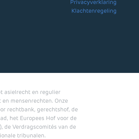
Privacyverklaring
Klachtenregeling
 asielrecht en regulier
ht en mensenrechten. Onze
or rechtbank, gerechtshof, de
aad, het Europees Hof voor de
), de Verdragscomités van de
ionale tribunalen.